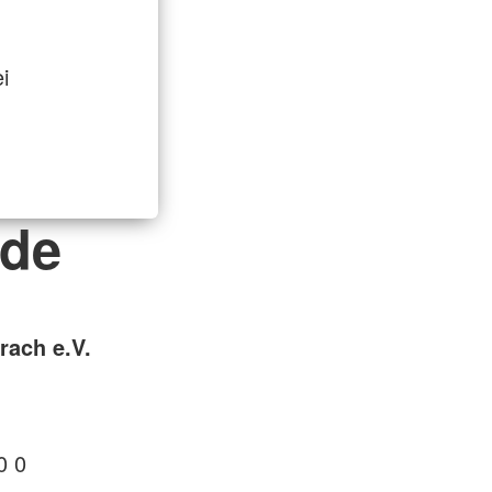
i
nde
rach e.V.
0 0