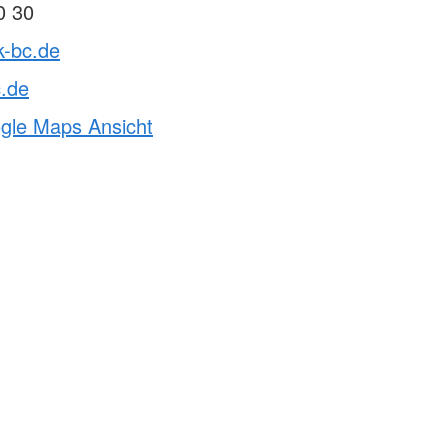
0 30
k-bc.de
c.de
ogle Maps Ansicht