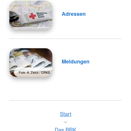
Adressen
Meldungen
Foto: A. Zelck / DRKS
Start
Das BRK