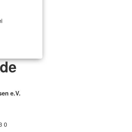
i
nde
sen e.V.
3 0