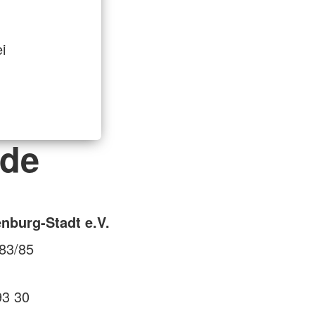
i
nde
nburg-Stadt e.V.
83/85
93 30