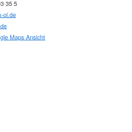
93 35 5
k-ol.de
.de
ogle Maps Ansicht