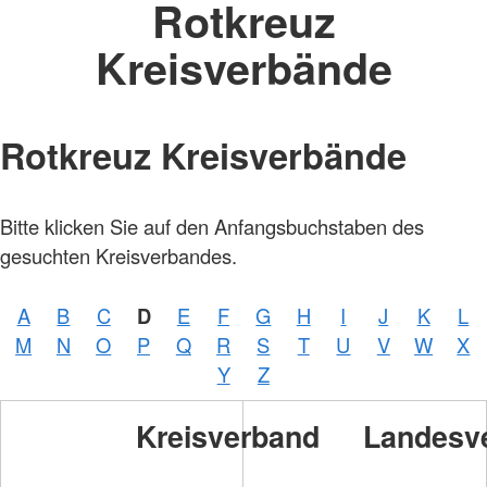
Rotkreuz
Kreisverbände
Rotkreuz Kreisverbände
Bitte klicken Sie auf den Anfangsbuchstaben des
gesuchten Kreisverbandes.
A
B
C
D
E
F
G
H
I
J
K
L
Foto:
M
N
O
P
Q
R
S
T
U
V
W
X
A.
Zelck
Y
Z
/
DRKS
Kreisverband
Landesv