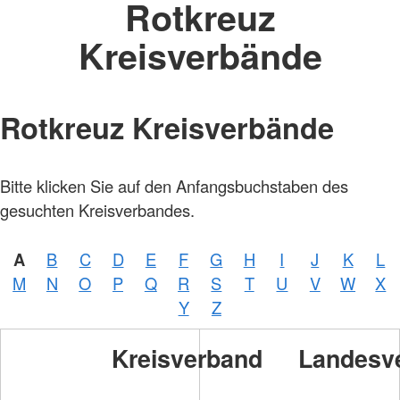
Rotkreuz
Kreisverbände
Rotkreuz Kreisverbände
Bitte klicken Sie auf den Anfangsbuchstaben des
gesuchten Kreisverbandes.
A
B
C
D
E
F
G
H
I
J
K
L
Foto:
M
N
O
P
Q
R
S
T
U
V
W
X
A.
Zelck
Y
Z
/
DRKS
Kreisverband
Landesv