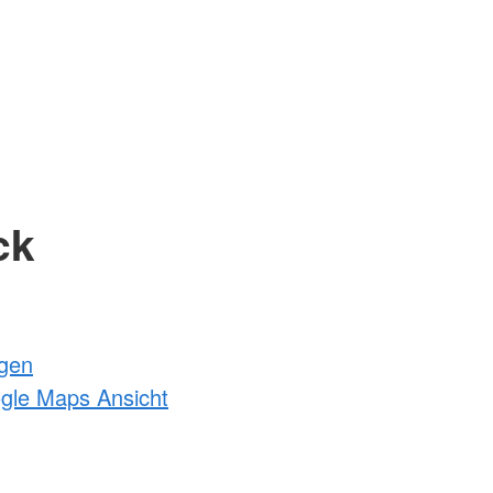
ck
ngen
ogle Maps Ansicht