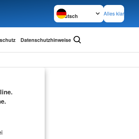
Sprache wechseln zu
Alles klar
schutz
Datenschutzhinweise
ine.
ne.
i