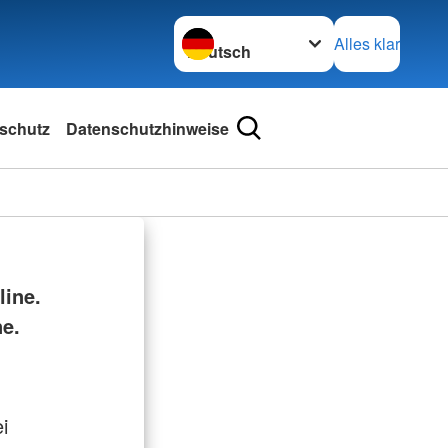
Sprache wechseln zu
Alles klar
schutz
Datenschutzhinweise
ine.
ne.
i