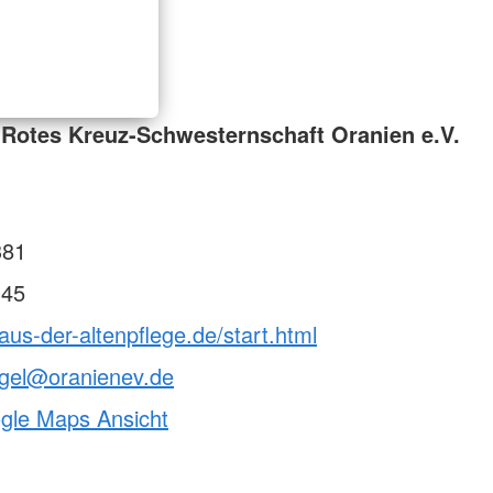
Rotes Kreuz-Schwesternschaft Oranien e.V.
381
345
aus-der-altenpflege.de/start.html
egel@oranienev.de
ogle Maps Ansicht