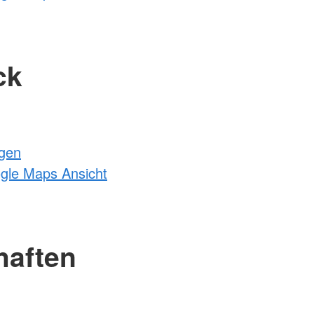
ck
ngen
ogle Maps Ansicht
haften