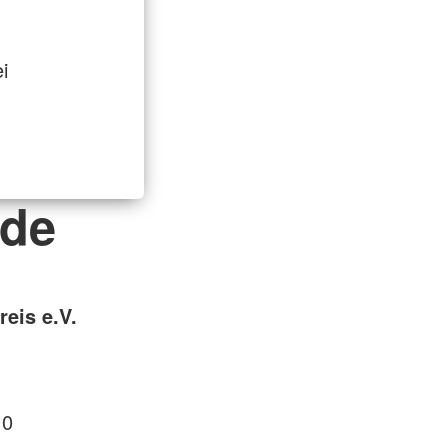
i
nde
reis e.V.
 0