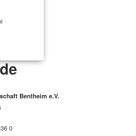
i
nde
schaft Bentheim e.V.
6
836 0