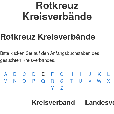
Rotkreuz
Kreisverbände
Rotkreuz Kreisverbände
Bitte klicken Sie auf den Anfangsbuchstaben des
gesuchten Kreisverbandes.
A
B
C
D
E
F
G
H
I
J
K
L
Foto:
M
N
O
P
Q
R
S
T
U
V
W
X
A.
Zelck
Y
Z
/
DRKS
Kreisverband
Landesv