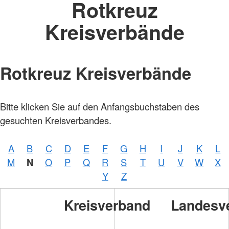
Rotkreuz
Kreisverbände
Rotkreuz Kreisverbände
Bitte klicken Sie auf den Anfangsbuchstaben des
gesuchten Kreisverbandes.
A
B
C
D
E
F
G
H
I
J
K
L
Foto:
M
N
O
P
Q
R
S
T
U
V
W
X
A.
Zelck
Y
Z
/
DRKS
Kreisverband
Landesv