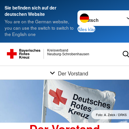
Sie befinden sich auf der
Sprache wechseln zu
deutschen Website
You are on the German website,
you can use the switch to switch to
Alles klar
the English one
Kreisverband
Neuburg-Schrobenhausen
Der Vorstand
Foto: A. Zelck / DRKS
Der Vorstand