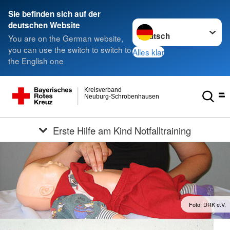
Sie befinden sich auf der
Sprache wechseln zu
deutschen Website
You are on the German website,
you can use the switch to switch to
Alles klar
the English one
Kreisverband
Neuburg-Schrobenhausen
Erste Hilfe am Kind Notfalltraining
Foto: DRK e.V.