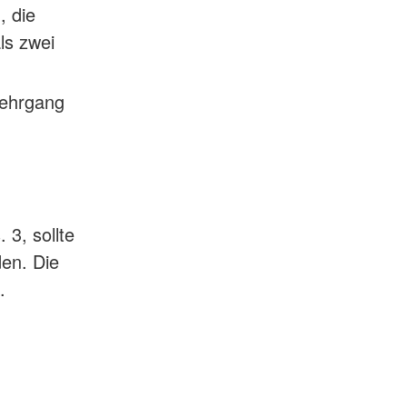
, die
ls zwei
Lehrgang
 3, sollte
den. Die
n.