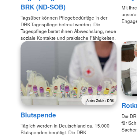
BRK (ND-SOB)
Mit Ihr
unsere
Tagsüber können Pflegebedürftige in der
Engagem
DRK-Tagespflege betreut werden. Die
Tagespflege bietet ihnen Abwechslung, neue
soziale Kontakte und praktische Fähigkeiten.
Andre Zelck / DRK
Rotk
Blutspende
Die DR
für Sch
Täglich werden in Deutschland ca. 15.000
Sachen
Blutspenden benötigt. Die DRK-