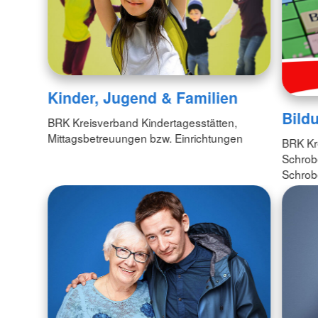
Kinder, Jugend & Familien
Bild
BRK Kreisverband Kindertagesstätten,
Mittagsbetreuungen bzw. Einrichtungen
BRK Kr
Schrob
Schro