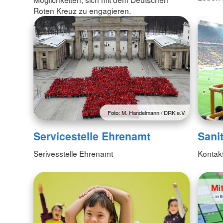
Roten Kreuz zu engagieren.
Foto: M. Handelmann / DRK e.V.
Servicestelle Ehrenamt
Sani
Serivesstelle Ehrenamt
Kontak