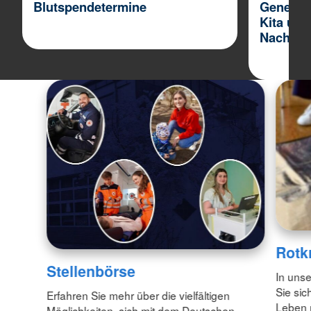
Blutspendetermine
Generat
Kita und
Nachbar
Rotk
Stellenbörse
In unse
Sie sic
Erfahren Sie mehr über die vielfältigen
Leben 
Möglichkeiten, sich mit dem Deutschen