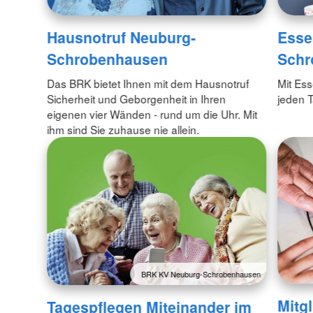
Hausnotruf Neuburg-
Esse
Schrobenhausen
Schr
Das BRK bietet Ihnen mit dem Hausnotruf
Mit Es
Sicherheit und Geborgenheit in Ihren
jeden 
eigenen vier Wänden - rund um die Uhr. Mit
ihm sind Sie zuhause nie allein.
BRK KV Neuburg-Schrobenhausen
Mitg
Tagespflegen Miteinander im