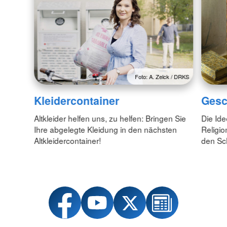
Foto: A. Zelck / DRKS
Kleidercontainer
Gesc
Altkleider helfen uns, zu helfen: Bringen Sie
Die Id
Ihre abgelegte Kleidung in den nächsten
Religio
Altkleidercontainer!
den Sc