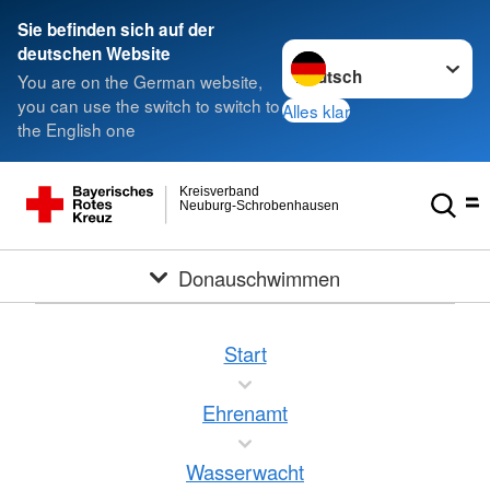
Sie befinden sich auf der
Sprache wechseln zu
deutschen Website
You are on the German website,
you can use the switch to switch to
Alles klar
the English one
Kreisverband
Neuburg-Schrobenhausen
Donauschwimmen
Start
Ehrenamt
Wasserwacht