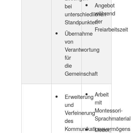
Angebot
bei
während
unterschiedlichen
der
Standpunkten
Freiarbeitszeit
Übernahme
von
Verantwortung
für
die
Gemeinschaft
Arbeit
Erweiterung
mit
und
Montessori-
Verfeinerung
Sprachmaterial
des
Kommunikationsvermögens
Lieder,