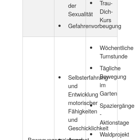
Trau-
der
Dich-
Sexualität
Kurs
Gefahrenvorbeugung
Wöchentliche
Turnstunde
Tägliche
Bewegung
Selbsterfahrung
im
und
Garten
Entwicklung
motorischer
Spaziergänge
Fähigkeiten
-
und
Aktionstage
Geschicklichkeit
Waldprojekt
Bewegungserziehung
Angebot