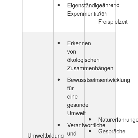
während
Eigenständiges
der
Experimentieren
Freispielzeit
Erkennen
von
ökologischen
Zusammenhängen
Bewusstseinsentwicklung
für
eine
gesunde
Umwelt
Naturerfahrung
Verantwortliche
Gespräche
und
Umweltbildung