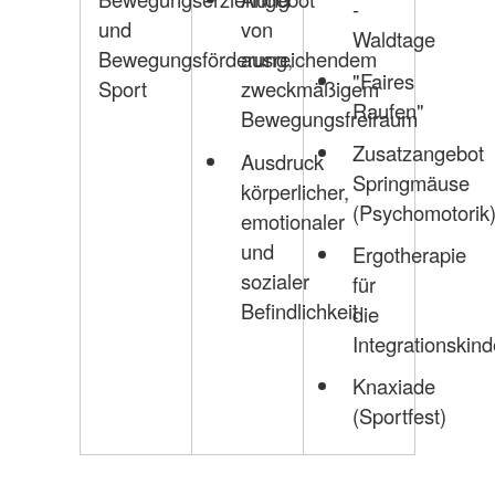
-
und
von
Waldtage
Bewegungsförderung,
ausreichendem
"Faires
Sport
zweckmäßigem
Raufen"
Bewegungsfreiraum
Zusatzangebot
Ausdruck
Springmäuse
körperlicher,
(Psychomotorik
emotionaler
und
Ergotherapie
sozialer
für
Befindlichkeit
die
Integrationskind
Knaxiade
(Sportfest)