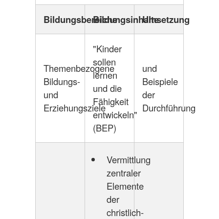
Bildungsbereiche
Bildungsinhalte
Umsetzung
"Kinder
sollen
Themenbezogene
und
lernen
Bildungs-
Beispiele
und die
und
der
Fähigkeit
Erziehungsziele
Durchführung
entwickeln"
(BEP)
Vermittlung
zentraler
Elemente
der
christlich-