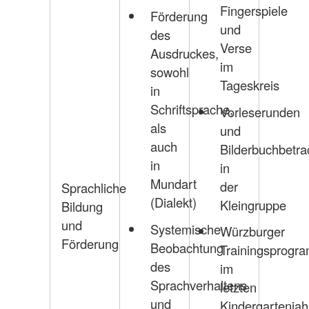
Fingerspiele
Förderung
und
des
Verse
Ausdruckes,
im
sowohl
Tageskreis
in
Schriftsprache,
Vorleserunden
als
und
auch
Bilderbuchbetr
in
in
Mundart
der
Sprachliche
(Dialekt)
Kleingruppe
Bildung
und
Systemische
Würzburger
Förderung
Beobachtung
Trainingsprogr
des
im
Sprachverhaltens
letzten
und
Kindergartenjah