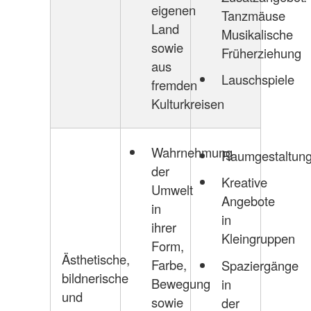
eigenen
Tanzmäuse
Land
Musikalische
sowie
Früherziehung
aus
Lauschspiele
fremden
Kulturkreisen
Wahrnehmung
Raumgestaltun
der
Kreative
Umwelt
Angebote
in
in
ihrer
Kleingruppen
Form,
Ästhetische,
Farbe,
Spaziergänge
bildnerische
Bewegung
in
und
sowie
der