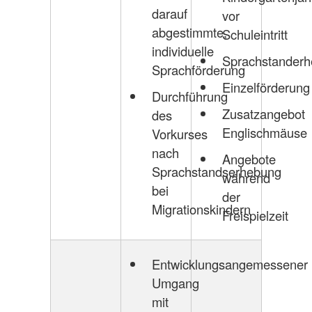
darauf
vor
abgestimmte,
Schuleintritt
individuelle
Sprachstander
Sprachförderung
Einzelförderung
Durchführung
Zusatzangebot
des
Englischmäuse
Vorkurses
nach
Angebote
Sprachstandserhebung
während
bei
der
Migrationskindern
Freispielzeit
Entwicklungsangemessener
Umgang
mit