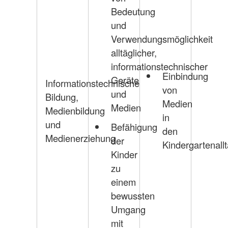
Bedeutung
und
Verwendungsmöglichkeit
alltäglicher,
informationstechnischer
Einbindung
Geräte
Informationstechnische
von
und
Bildung,
Medien
Medien
Medienbildung
in
und
Befähigung
den
Medienerziehung
der
Kindergartenall
Kinder
zu
einem
bewussten
Umgang
mit