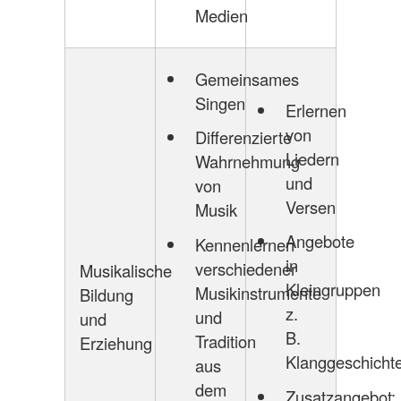
Medien
Gemeinsames
Singen
Erlernen
von
Differenzierte
Liedern
Wahrnehmung
und
von
Versen
Musik
Angebote
Kennenlernen
in
verschiedener
Musikalische
Kleingruppen
Musikinstrumente
Bildung
z.
und
und
B.
Tradition
Erziehung
Klanggeschicht
aus
dem
Zusatzangebot: