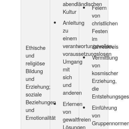
abendländischen
Feiern
Kultur
von
Anleitung
christlichen
zu
Festen
einem
im
verantwortungsvollen,
Jahreskreis
Ethische
voraussetzungslosen
und
Vermittlung
Umgang
religiöse
von
mit
Bildung
kosmischer
sich
und
Erziehung,
und
Erziehung;
die
anderen
soziale
Entstehungsges
Beziehungen
Erlernen
Einführung
und
von
von
Emotionalität
gewaltfreien
Gruppennorme
Lösungen