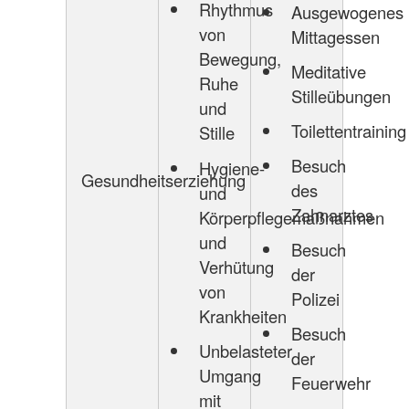
Rhythmus
Ausgewogenes
von
Mittagessen
Bewegung,
Meditative
Ruhe
Stilleübungen
und
Toilettentraining
Stille
Besuch
Hygiene-
Gesundheitserziehung
des
und
Zahnarztes
Körperpflegemaßnahmen
und
Besuch
Verhütung
der
von
Polizei
Krankheiten
Besuch
Unbelasteter
der
Umgang
Feuerwehr
mit