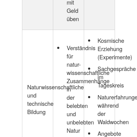
mit
Geld
üben
Kosmische
Verständnis
Erziehung
für
(Experimente)
natur-
Sachgespräche
wissenschaftliche
im
Zusammenhänge
Tageskreis
Naturwissenschaftliche
in
und
Naturerfahrung
der
technische
während
belebten
Bildung
der
und
Waldwochen
unbelebten
Natur
Angebote