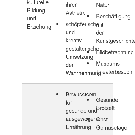
kulturelle
ihrer
Natur
Bildung
Ästhetik
Beschäftigung
und
schöpferische
mit
Erziehung
und
der
kreativ
Kunstgeschicht
gestalterische
Bildbetrachtung
Umsetzung
Museums-
der
Theaterbesuch
Wahrnehmung
Bewusstsein
Gesunde
für
Brotzeit
gesunde und
ausgewogene
Obst-
Ernährung
Gemüsetage