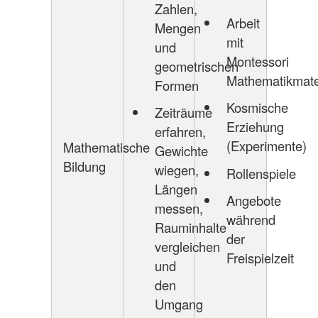
Zahlen,
Arbeit
Mengen
mit
und
Montessori
geometrischen
Mathematikmate
Formen
Kosmische
Zeiträume
Erziehung
erfahren,
(Experimente)
Mathematische
Gewichte
Bildung
wiegen,
Rollenspiele
Längen
Angebote
messen,
während
Rauminhalte
der
vergleichen
Freispielzeit
und
den
Umgang