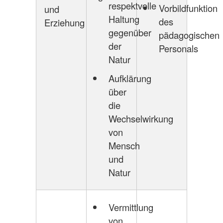
respektvolle
Vorbildfunktion
und
Haltung
des
Erziehung
gegenüber
pädagogischen
der
Personals
Natur
Aufklärung
über
die
Wechselwirkung
von
Mensch
und
Natur
Vermittlung
von