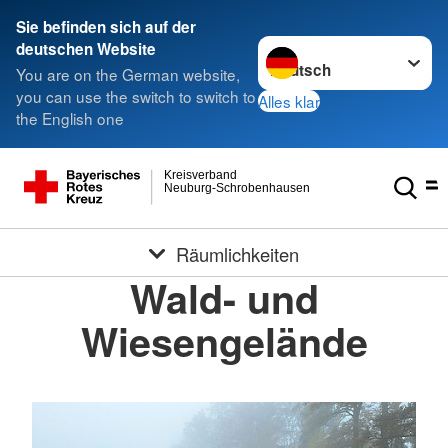
Sie befinden sich auf der
Sprache wechseln zu
deutschen Website
You are on the German website,
you can use the switch to switch to
Alles klar
the English one
Kreisverband
Neuburg-Schrobenhausen
Räumlichkeiten
Wald- und
Wiesengelände