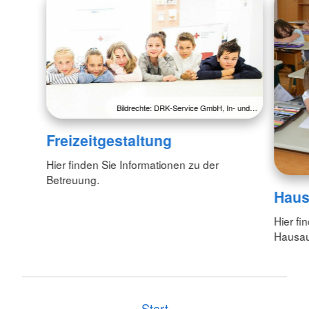
Bildrechte: DRK-Service GmbH, In- und…
Freizeitgestaltung
Hier finden Sie Informationen zu der
Betreuung.
Haus
Hier fi
Hausau
Start