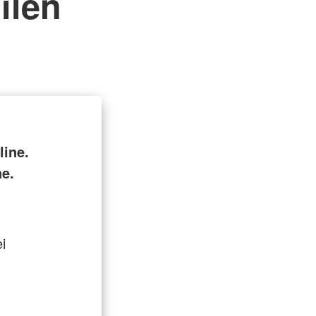
ilen
ine.
ne.
i