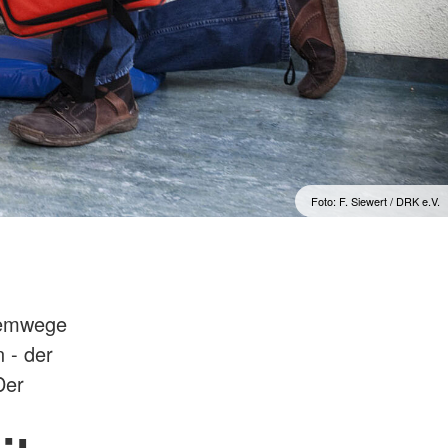
Foto: F. Siewert / DRK e.V.
Atemwege
 - der
Der