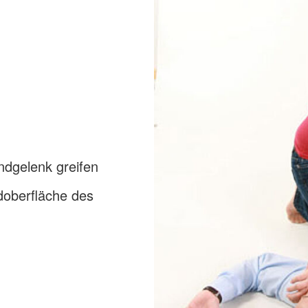
dgelenk greifen
doberfläche des
n