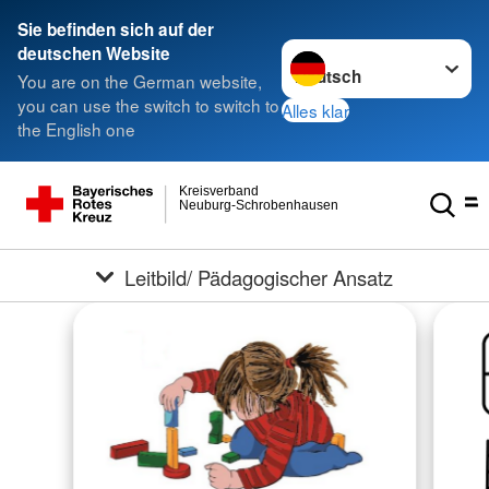
Sie befinden sich auf der
Sprache wechseln zu
deutschen Website
You are on the German website,
you can use the switch to switch to
Alles klar
the English one
Kreisverband
Neuburg-Schrobenhausen
Leitbild/ Pädagogischer Ansatz