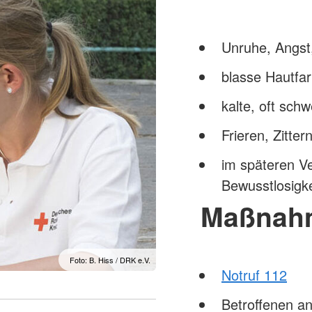
Unruhe, Angst,
blasse Hautfa
kalte, oft sch
Frieren, Zitter
im späteren Ve
Bewusstlosigke
Maßnah
Foto: B. Hiss / DRK e.V.
Notruf 112
Betroffenen a