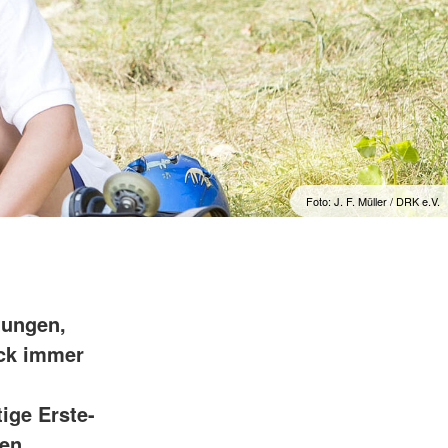
Foto: J. F. Müller / DRK e.V.
tungen,
ock immer
ige Erste-
hen