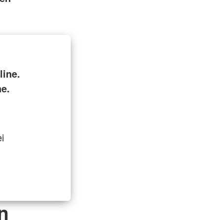
ine.
ne.
i
n