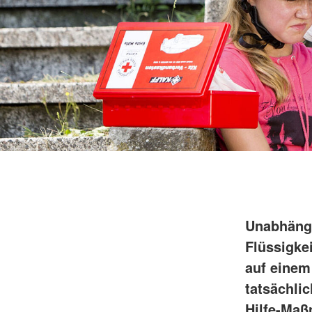
Unabhängi
Flüssigke
auf einem
tatsächli
Hilfe-Ma