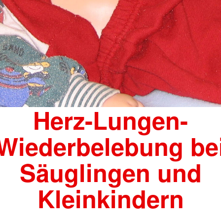
Herz-Lungen-
Wiederbelebung be
Säuglingen und
Kleinkindern