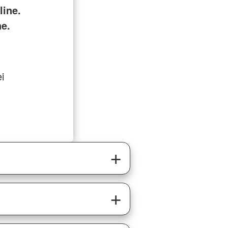
ine.
ne.
i