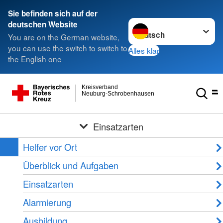
Sie befinden sich auf der
Sprache wechseln zu
deutschen Website
You are on the German website,
you can use the switch to switch to
Alles klar
the English one
Kreisverband
Neuburg-Schrobenhausen
Einsatzarten
Helfer vor Ort
Überblick und Aufgaben
Einsatzarten
Alarmierung
Ausbildung