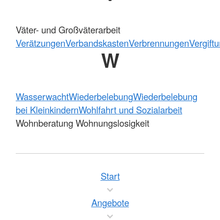
Väter- und Großväterarbeit
Verätzungen
Verbandskasten
Verbrennungen
Vergift
W
Wasserwacht
Wiederbelebung
Wiederbelebung
bei Kleinkindern
Wohlfahrt und Sozialarbeit
Wohnberatung Wohnungslosigkeit
Start
Angebote