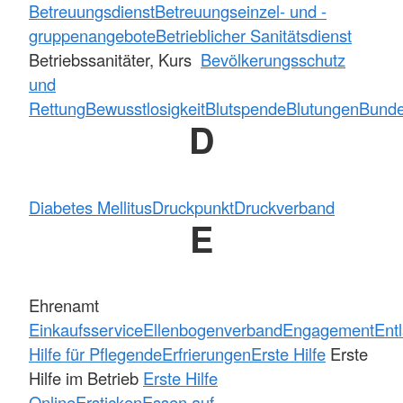
Betreuungsdienst
Betreuungseinzel- und -
gruppenangebote
Betrieblicher Sanitätsdienst
Betriebssanitäter, Kurs
Bevölkerungsschutz
und
Rettung
Bewusstlosigkeit
Blutspende
Blutungen
Bundes
D
Diabetes Mellitus
Druckpunkt
Druckverband
E
Ehrenamt
Einkaufsservice
Ellenbogenverband
Engagement
Ent
Hilfe für Pflegende
Erfrierungen
Erste Hilfe
Erste
Hilfe im Betrieb
Erste Hilfe
Online
Ersticken
Essen auf