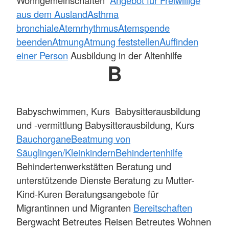
aus dem Ausland
Asthma
bronchiale
Atemrhythmus
Atemspende
beenden
Atmung
Atmung feststellen
Auffinden
einer Person
Ausbildung in der Altenhilfe
B
Babyschwimmen, Kurs Babysitterausbildung
und -vermittlung Babysitterausbildung, Kurs
Bauchorgane
Beatmung von
Säuglingen/Kleinkindern
Behindertenhilfe
Behindertenwerkstätten Beratung und
unterstützende Dienste Beratung zu Mutter-
Kind-Kuren Beratungsangebote für
Migrantinnen und Migranten
Bereitschaften
Bergwacht Betreutes Reisen Betreutes Wohnen