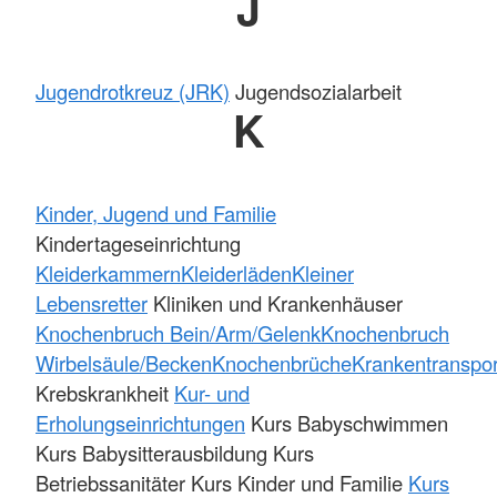
J
Jugendrotkreuz (JRK)
Jugendsozialarbeit
K
Kinder, Jugend und Familie
Kindertageseinrichtung
Kleiderkammern
Kleiderläden
Kleiner
Lebensretter
Kliniken und Krankenhäuser
Knochenbruch Bein/Arm/Gelenk
Knochenbruch
Wirbelsäule/Becken
Knochenbrüche
Krankentranspor
Krebskrankheit
Kur- und
Erholungseinrichtungen
Kurs Babyschwimmen
Kurs Babysitterausbildung Kurs
Betriebssanitäter Kurs Kinder und Familie
Kurs