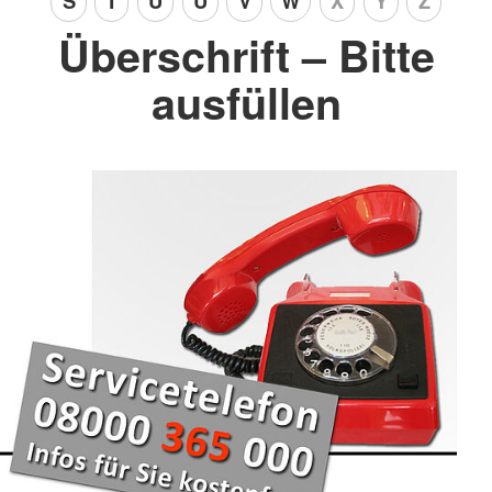
S
T
Ü
U
V
W
X
Y
Z
Überschrift – Bitte
ausfüllen