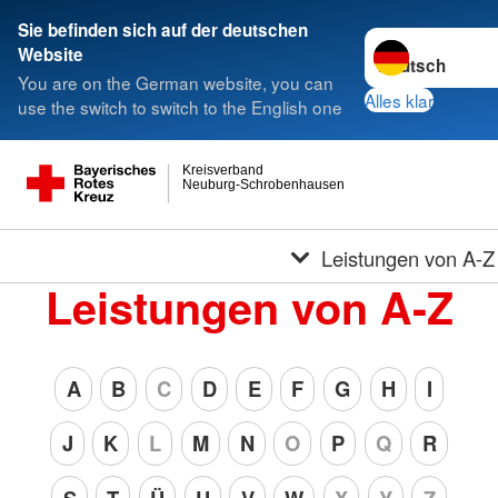
Sie befinden sich auf der deutschen
Sprache wechsel
Website
You are on the German website, you can
Alles klar
use the switch to switch to the English one
Kreisverband
Neuburg-Schrobenhausen
Leistungen von A-Z
Leistungen von A-Z
A
B
C
D
E
F
G
H
I
J
K
L
M
N
O
P
Q
R