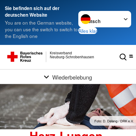
Sie befinden sich auf der
Sprache wechseln zu
deutschen Website
You are on the German website,
you can use the switch to switch to
Alles klar
the English one
Kreisverband
Neuburg-Schrobenhausen
Wiederbelebung
Foto: D. Delang / DRK e.V.
Herz-Lungen-