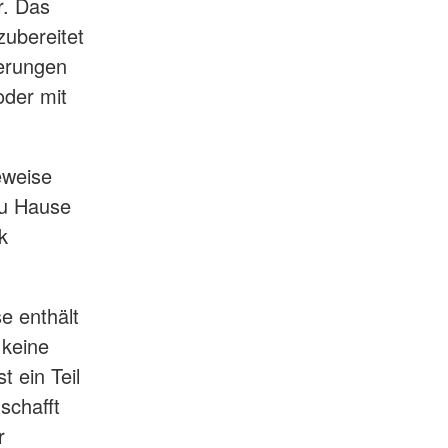
r. Das
ubereitet
derungen
oder mit
eweise
zu Hause
k
e enthält
 keine
 ein Teil
schafft
r