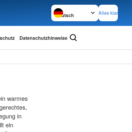
Sprache wechseln zu
Alles klar
schutz
Datenschutzhinweise
 ein warmes
gerechtes,
egung in
lt ein