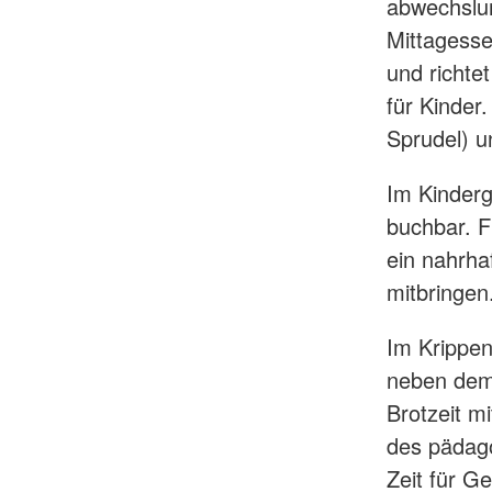
abwechslu
Mittagesse
und richte
für Kinder
Sprudel) u
Im Kinderg
buchbar. F
ein nahrha
mitbringen
Im Krippen
neben dem 
Brotzeit m
des pädago
Zeit für G