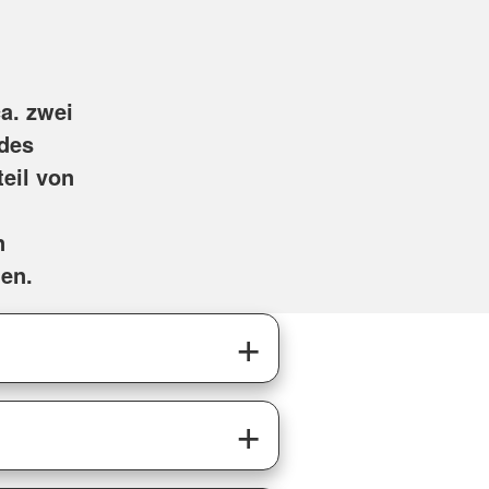
a. zwei
 des
eil von
n
en.