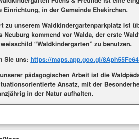
aldkindergarten Fuchs & Freunde ist eine ein
ve Einrichtung, in der Gemeinde Ehekirchen.
rt zu unserem Waldkindergartenparkplatz ist üb
s Neuburg kommend vor Walda, der erste Wal
nweisschild “Waldkindergarten” zu benutzen.
en Sie uns:
https://maps.app.goo.gl/8Aph55Fe6
 unserer pädagogischen Arbeit ist die Waldpäd
ituationsorientierte Ansatz, mit der Besonderhe
nzjährig in der Natur aufhalten.
ießtage