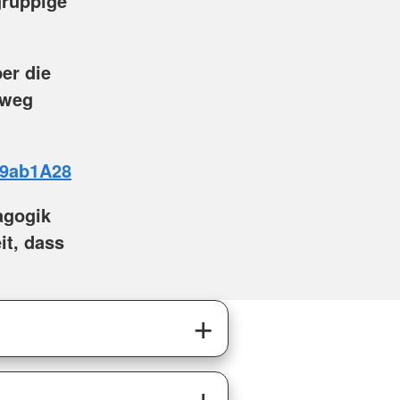
gruppige
er die
dweg
49ab1A28
agogik
it, dass