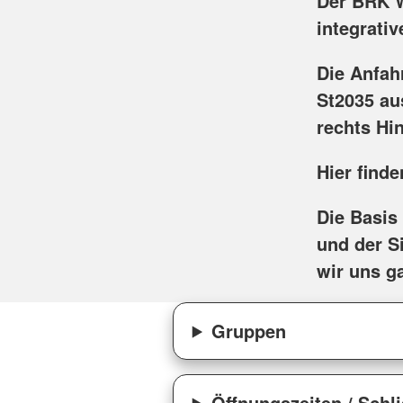
Der BRK W
integrati
Die Anfah
St2035 au
rechts Hi
Hier find
Die Basis
und der S
wir uns ga
Gruppen
Öffnungszeiten / Schl