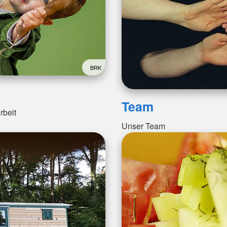
BRK
Team
rbeit
Unser Team